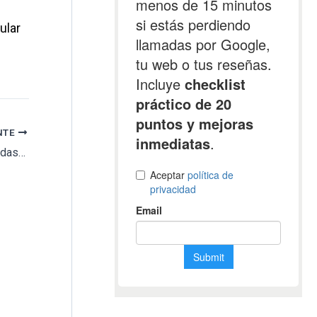
ular
NTE
Unos desalmados pintan esvásticas y leyendas antisemitas en las lápidas de un cementerio judío Holanda