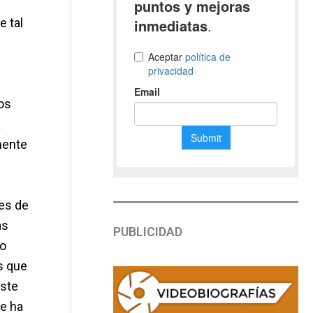
e tal
los
a
mente
tes de
as
PUBLICIDAD
no
s que
este
ue ha