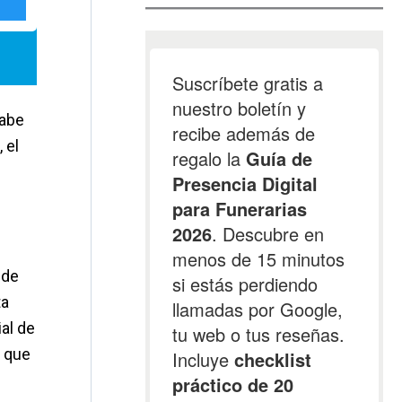
sabe
 el
 de
ta
al de
n que