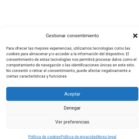
Gestionar consentimiento
Para ofrecer las mejores experiencias, utilizamos tecnologías como las
Todos los derechos © 2026 El Funerario Digital | Funciona
cookies para almacenar y/o acceder a la información del dispositivo. El
gracias a
Tema Astra para WordPress
consentimiento de estas tecnologías nos permitirá procesar datos como el
comportamiento de navegación o las identificaciones únicas en este sitio.
No consentir o retirar el consentimiento, puede afectar negativamente a
ciertas características y funciones.
Aceptar
Denegar
Ver preferencias
Política de cookies
Política de privacidad
Aviso legal