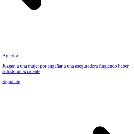
Anterior
Juzgan a una mujer por engañar a una aseguradora fingiendo haber
sufrido un accidente
Siguiente