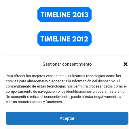
Gestionar consentimiento
Para ofrecer las mejores experiencias, utilizamos tecnologías como las
cookies para almacenar y/o acceder a la información del dispositivo. El
consentimiento de estas tecnologías nos permitirá procesar datos como el
comportamiento de navegación o las identificaciones únicas en este sitio.
No consentir o retirar el consentimiento, puede afectar negativamente a
Todos los derechos © 2026 El Funerario Digital | Funciona
ciertas características y funciones.
gracias a
Tema Astra para WordPress
Aceptar