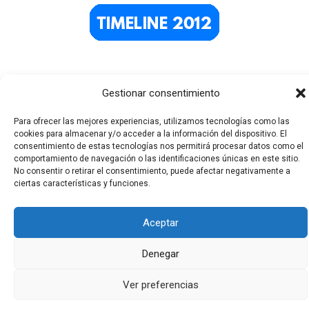
Gestionar consentimiento
Para ofrecer las mejores experiencias, utilizamos tecnologías como las
cookies para almacenar y/o acceder a la información del dispositivo. El
consentimiento de estas tecnologías nos permitirá procesar datos como el
comportamiento de navegación o las identificaciones únicas en este sitio.
Todos los derechos © 2026 El Funerario Digital | Funciona
No consentir o retirar el consentimiento, puede afectar negativamente a
ciertas características y funciones.
gracias a
Tema Astra para WordPress
Aceptar
Denegar
Ver preferencias