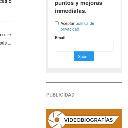
cas o
NTE
Una placa en recuerdo a la forense María Jesús Elipe, fue subdirectora del IMLA de Teruel desde 2003
PUBLICIDAD