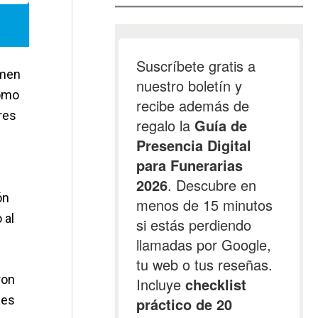
amen
como
res
ón
 al
ron
des