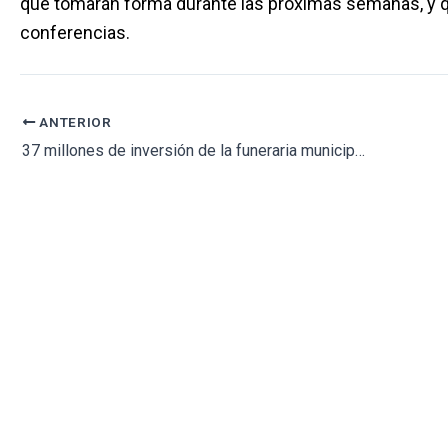
que tomarán forma durante las próximas semanas, y qu
conferencias.
ANTERIOR
37 millones de inversión de la funeraria municipal en cementerios y tanatorios de Madrid