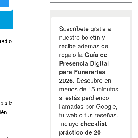
medio
ó a la
ién