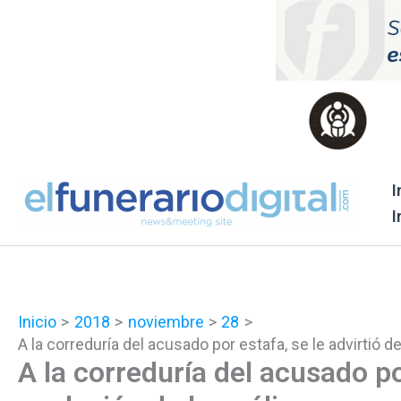
Ir
al
contenido
I
I
Inicio
2018
noviembre
28
A la correduría del acusado por estafa, se le advirtió 
A la correduría del acusado por