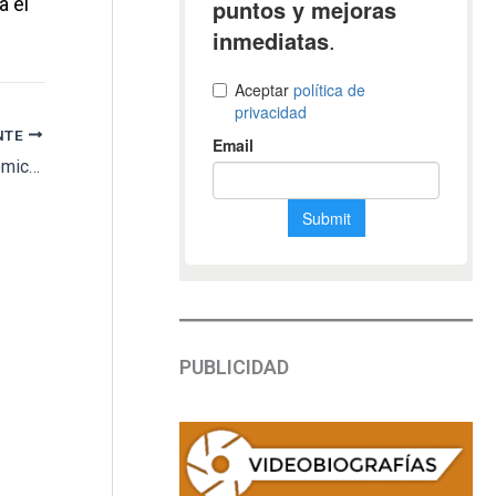
a el
NTE
Los japoneses buscan funerales más económicos
PUBLICIDAD