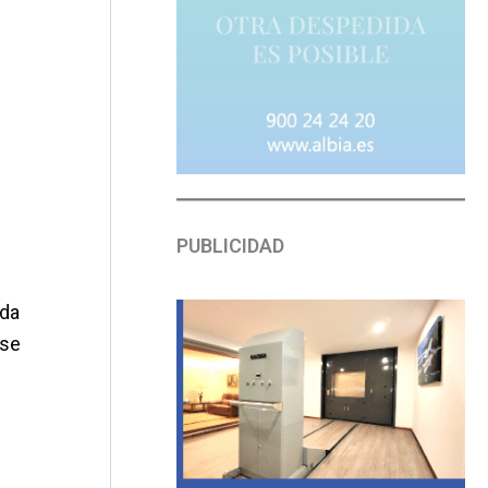
PUBLICIDAD
ada
 se
l