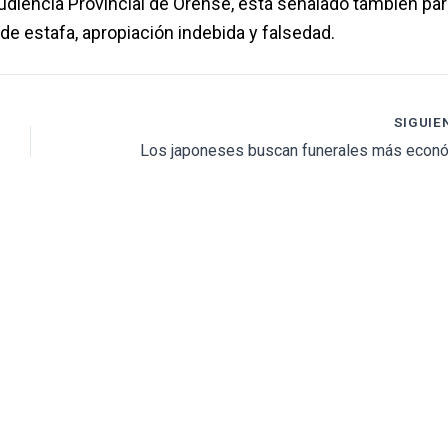
Audiencia Provincial de Orense, está señalado también par
de estafa, apropiación indebida y falsedad.
SIGUIE