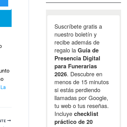
o
junto
no
.
La
NTE