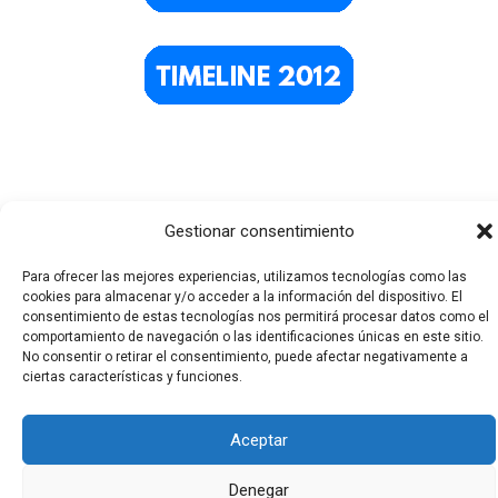
Gestionar consentimiento
Para ofrecer las mejores experiencias, utilizamos tecnologías como las
cookies para almacenar y/o acceder a la información del dispositivo. El
Todos los derechos © 2026 El Funerario Digital | Funciona
consentimiento de estas tecnologías nos permitirá procesar datos como el
comportamiento de navegación o las identificaciones únicas en este sitio.
gracias a
Tema Astra para WordPress
No consentir o retirar el consentimiento, puede afectar negativamente a
ciertas características y funciones.
Aceptar
Denegar