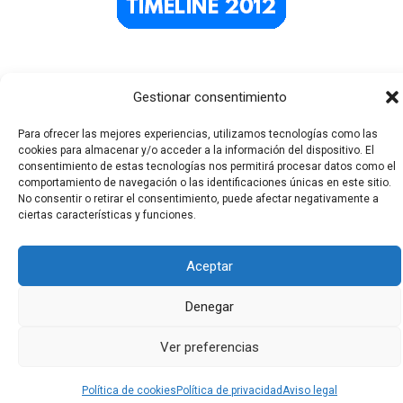
Gestionar consentimiento
Para ofrecer las mejores experiencias, utilizamos tecnologías como las
cookies para almacenar y/o acceder a la información del dispositivo. El
consentimiento de estas tecnologías nos permitirá procesar datos como el
comportamiento de navegación o las identificaciones únicas en este sitio.
No consentir o retirar el consentimiento, puede afectar negativamente a
Todos los derechos © 2026 El Funerario Digital | Funciona
ciertas características y funciones.
gracias a
Tema Astra para WordPress
Aceptar
Denegar
Ver preferencias
Política de cookies
Política de privacidad
Aviso legal