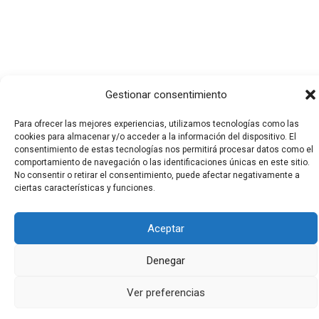
Gestionar consentimiento
Para ofrecer las mejores experiencias, utilizamos tecnologías como las
cookies para almacenar y/o acceder a la información del dispositivo. El
consentimiento de estas tecnologías nos permitirá procesar datos como el
comportamiento de navegación o las identificaciones únicas en este sitio.
Todos los derechos © 2026 El Funerario Digital | Funciona
No consentir o retirar el consentimiento, puede afectar negativamente a
ciertas características y funciones.
gracias a
Tema Astra para WordPress
Aceptar
Denegar
Ver preferencias