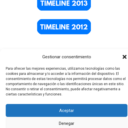
Gestionar consentimiento
Para ofrecer las mejores experiencias, utilizamos tecnologías como las
cookies para almacenar y/o acceder a la información del dispositivo. El
consentimiento de estas tecnologías nos permitirá procesar datos como el
comportamiento de navegación o las identificaciones únicas en este sitio.
Todos los derechos © 2026 El Funerario Digital | Funciona
No consentir o retirar el consentimiento, puede afectar negativamente a
ciertas características y funciones.
gracias a
Tema Astra para WordPress
Aceptar
Denegar