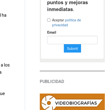
d ha
 a los
a
PUBLICIDAD
que