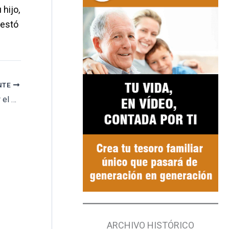
hijo,
restó
NTE
Cerca de 100 nichos quedaron cubiertos por el agua tras una inundación en el cementerio Juan Pablo II
ARCHIVO HISTÓRICO