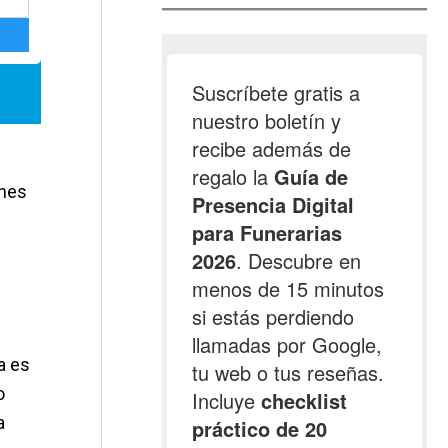
ones
a es
o
a