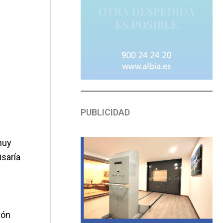
PUBLICIDAD
muy
isaría
ión