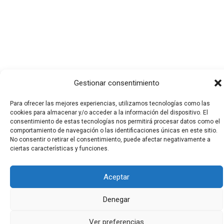
Gestionar consentimiento
Para ofrecer las mejores experiencias, utilizamos tecnologías como las
cookies para almacenar y/o acceder a la información del dispositivo. El
consentimiento de estas tecnologías nos permitirá procesar datos como el
comportamiento de navegación o las identificaciones únicas en este sitio.
No consentir o retirar el consentimiento, puede afectar negativamente a
Todos los derechos © 2026 El Funerario Digital | Funciona
ciertas características y funciones.
gracias a
Tema Astra para WordPress
Aceptar
Denegar
Ver preferencias