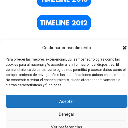
Gestionar consentimiento
Para ofrecer las mejores experiencias, utilizamos tecnologías como las
cookies para almacenar y/o acceder a la información del dispositivo. El
consentimiento de estas tecnologías nos permitirá procesar datos como el
comportamiento de navegación o las identificaciones únicas en este sitio.
No consentir o retirar el consentimiento, puede afectar negativamente a
Todos los derechos © 2026 El Funerario Digital | Funciona
ciertas características y funciones.
gracias a
Tema Astra para WordPress
Aceptar
Denegar
Ver preferencias