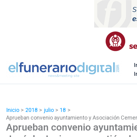
Ir
al
contenido
I
I
Inicio
2018
julio
18
Aprueban convenio ayuntamiento y Asociación Cement
Aprueban convenio ayuntamie