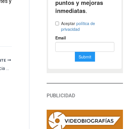
tes y
NTE
[BREVES] Adjudican mantenimiento y vigilancia de cementerio // Asfaltarán la entrada del camposanto
PUBLICIDAD