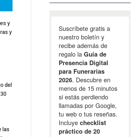
tes y
ras y
o del
 30
 las