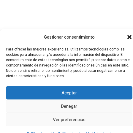
Gestionar consentimiento
Para ofrecer las mejores experiencias, utilizamos tecnologías como las
cookies para almacenar y/o acceder a la información del dispositivo. El
Todos los derechos © 2026 El Funerario Digital | Funciona
consentimiento de estas tecnologías nos permitirá procesar datos como el
gracias a
Tema Astra para WordPress
comportamiento de navegación o las identificaciones únicas en este sitio.
No consentir o retirar el consentimiento, puede afectar negativamente a
ciertas características y funciones.
Aceptar
Denegar
Ver preferencias