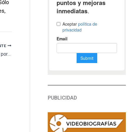
Sólo
es,
NTE
Dos propietarios de panteones enfrentados por las obras que uno de ellos realizó en su mausoleo
PUBLICIDAD