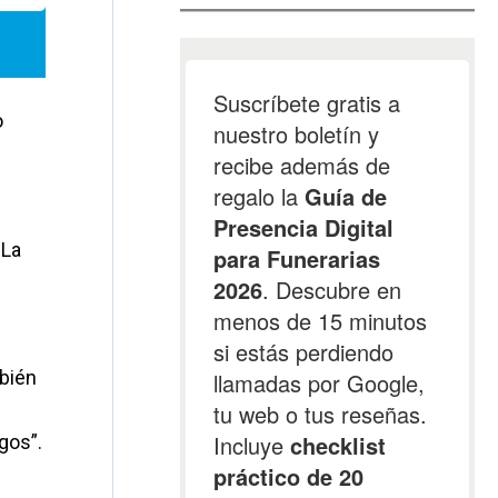
o
 La
mbién
gos”.