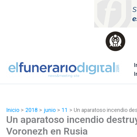
Ir
al
contenido
I
I
Inicio
2018
junio
11
Un aparatoso incendio des
Un aparatoso incendio destruy
Voronezh en Rusia