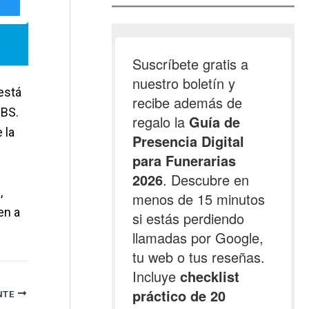
está
CBS.
 la
,
en a
NTE