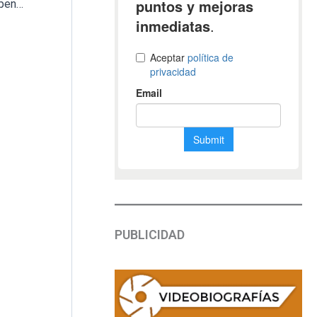
El abogado Miguel Durán estudia denunciar penalmente al Ayuntamiento de Barcelona por el derrumbe en Montjuïc
PUBLICIDAD