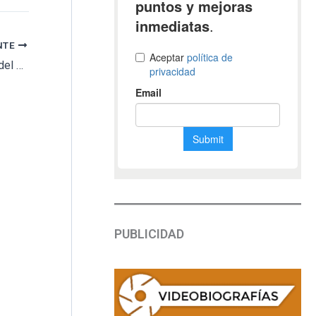
NTE
El Ayuntamiento de Cullera habilita una sala del cementerio para ceremonias funerarias civiles
PUBLICIDAD