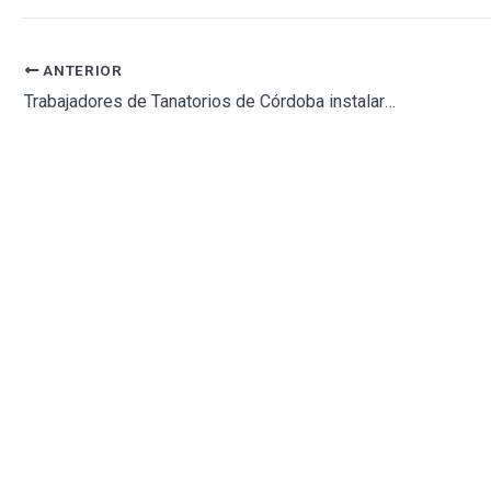
ANTERIOR
Trabajadores de Tanatorios de Córdoba instalarán ante el Ayuntamiento una «capilla ardiente por el empleo»