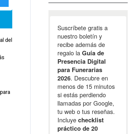
al del
ás
 para
n