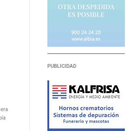
PUBLICIDAD
sera
bía