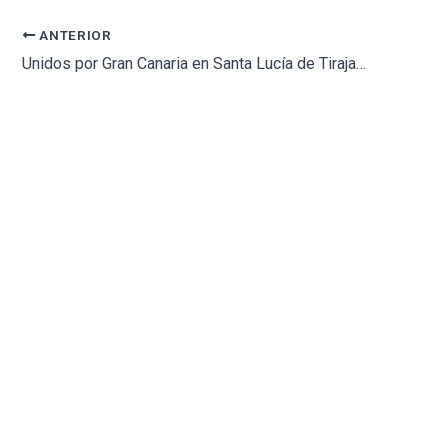
ANTERIOR
Unidos por Gran Canaria en Santa Lucía de Tirajana, exige la apertura del tanatorio de El Doctoral