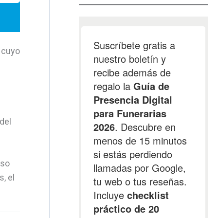
a cuyo
 del
uso
, el