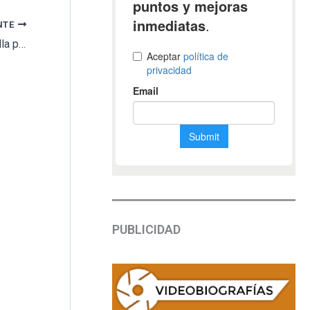
NTE
La comunidad Islámica se reúne en Saucedilla para exigir un cementerio musulmán en la región
PUBLICIDAD