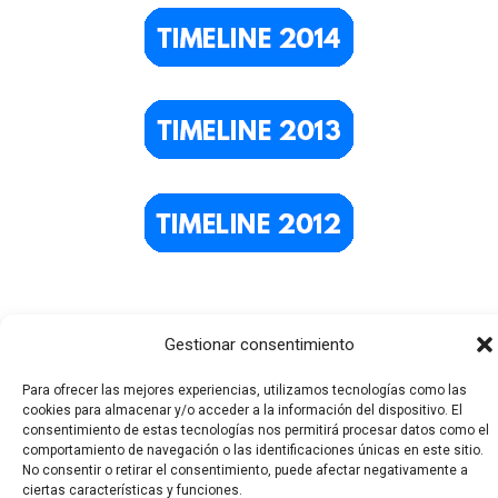
Gestionar consentimiento
Para ofrecer las mejores experiencias, utilizamos tecnologías como las
cookies para almacenar y/o acceder a la información del dispositivo. El
consentimiento de estas tecnologías nos permitirá procesar datos como el
comportamiento de navegación o las identificaciones únicas en este sitio.
Todos los derechos © 2026 El Funerario Digital | Funciona
No consentir o retirar el consentimiento, puede afectar negativamente a
ciertas características y funciones.
gracias a
Tema Astra para WordPress