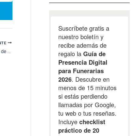
NTE
El inactivo Cementerio de Portela va camino de quedar inaccesible