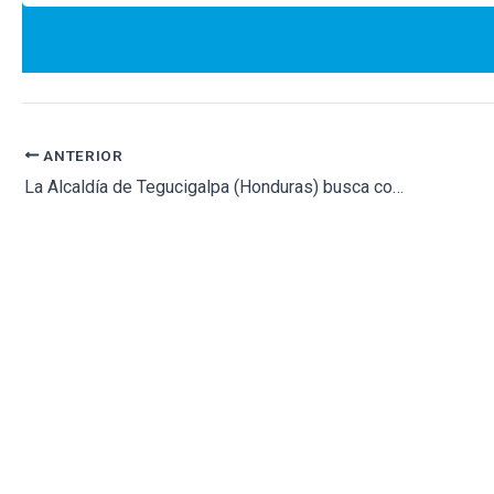
ANTERIOR
La Alcaldía de Tegucigalpa (Honduras) busca construir un nuevo cementerio por colapso de los demás