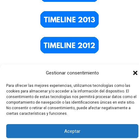
Gestionar consentimiento
Para ofrecer las mejores experiencias, utilizamos tecnologías como las
cookies para almacenar y/o acceder a la información del dispositivo. El
consentimiento de estas tecnologías nos permitirá procesar datos como el
comportamiento de navegación o las identificaciones únicas en este sitio.
No consentir o retirar el consentimiento, puede afectar negativamente a
Todos los derechos © 2026 El Funerario Digital | Funciona
ciertas características y funciones.
gracias a
Tema Astra para WordPress
Aceptar