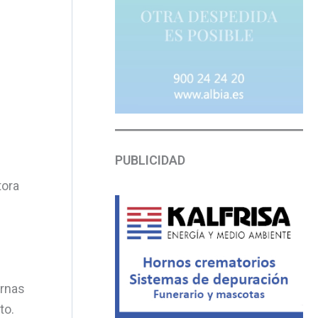
PUBLICIDAD
tora
urnas
to.