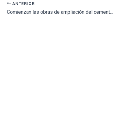
ANTERIOR
Comienzan las obras de ampliación del cementerio de Loja, con una inversión de 100.000 euros