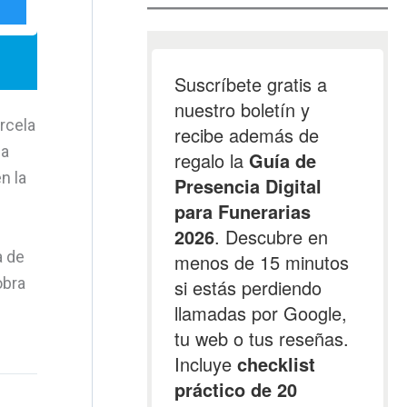
rcela
la
n la
a de
obra