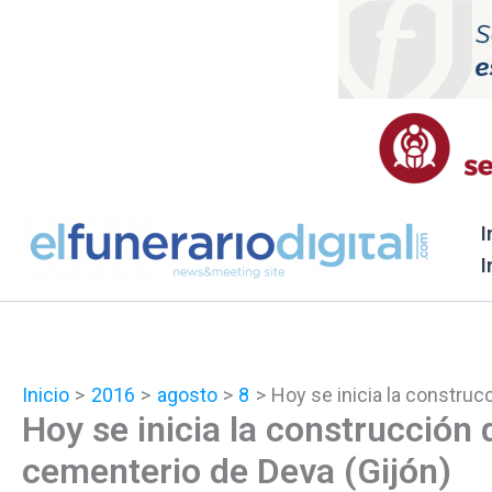
Ir
al
contenido
I
I
Inicio
2016
agosto
8
Hoy se inicia la constru
Hoy se inicia la construcción
cementerio de Deva (Gijón)