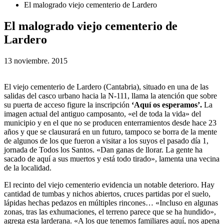
El malogrado viejo cementerio de Lardero
El malogrado viejo cementerio de
Lardero
13 noviembre. 2015
El viejo cementerio de Lardero (Cantabria), situado en una de las
salidas del casco urbano hacia la N-111, llama la atención que sobre
su puerta de acceso figure la inscripción
‘Aquí os esperamos’.
La
imagen actual del antiguo camposanto, «el de toda la vida» del
municipio y en el que no se producen enterramientos desde hace 23
años y que se clausurará en un futuro, tampoco se borra de la mente
de algunos de los que fueron a visitar a los suyos el pasado día 1,
jornada de Todos los Santos. «Dan ganas de llorar. La gente ha
sacado de aquí a sus muertos y está todo tirado», lamenta una vecina
de la localidad.
El recinto del viejo cementerio evidencia un notable deterioro. Hay
cantidad de tumbas y nichos abiertos, cruces partidas por el suelo,
lápidas hechas pedazos en múltiples rincones… «Incluso en algunas
zonas, tras las exhumaciones, el terreno parece que se ha hundido»,
agrega esta larderana. «A los que tenemos familiares aquí, nos apena