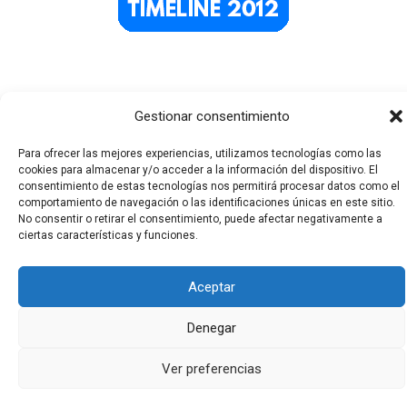
Gestionar consentimiento
Para ofrecer las mejores experiencias, utilizamos tecnologías como las
cookies para almacenar y/o acceder a la información del dispositivo. El
consentimiento de estas tecnologías nos permitirá procesar datos como el
comportamiento de navegación o las identificaciones únicas en este sitio.
Todos los derechos © 2026 El Funerario Digital | Funciona
No consentir o retirar el consentimiento, puede afectar negativamente a
gracias a
Tema Astra para WordPress
ciertas características y funciones.
Aceptar
Denegar
Ver preferencias