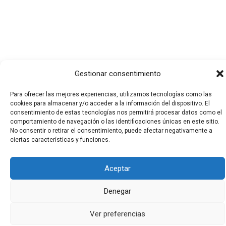
Gestionar consentimiento
Para ofrecer las mejores experiencias, utilizamos tecnologías como las
cookies para almacenar y/o acceder a la información del dispositivo. El
consentimiento de estas tecnologías nos permitirá procesar datos como el
Todos los derechos © 2026 El Funerario Digital | Funciona
comportamiento de navegación o las identificaciones únicas en este sitio.
gracias a
Tema Astra para WordPress
No consentir o retirar el consentimiento, puede afectar negativamente a
ciertas características y funciones.
Aceptar
Denegar
Ver preferencias