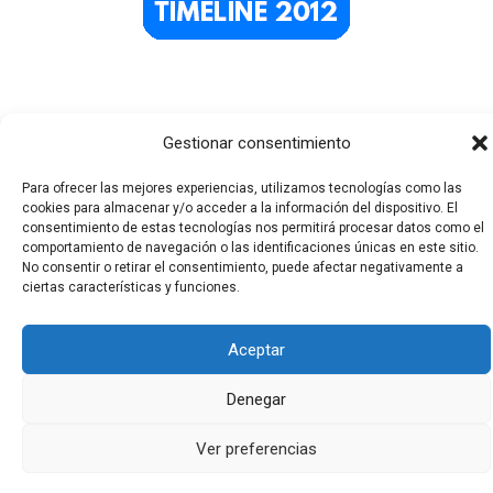
Gestionar consentimiento
Para ofrecer las mejores experiencias, utilizamos tecnologías como las
cookies para almacenar y/o acceder a la información del dispositivo. El
consentimiento de estas tecnologías nos permitirá procesar datos como el
comportamiento de navegación o las identificaciones únicas en este sitio.
Todos los derechos © 2026 El Funerario Digital | Funciona
No consentir o retirar el consentimiento, puede afectar negativamente a
gracias a
Tema Astra para WordPress
ciertas características y funciones.
Aceptar
Denegar
Ver preferencias