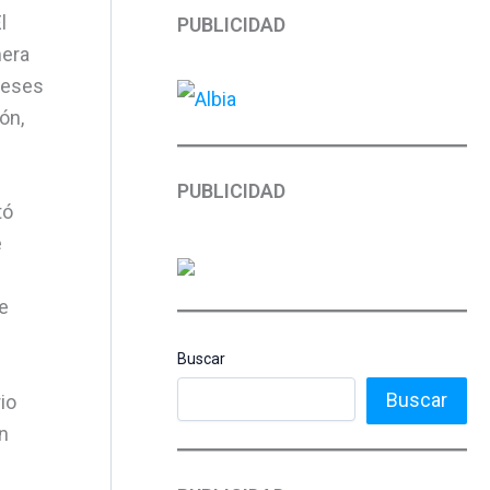
l
PUBLICIDAD
mera
 meses
ón,
PUBLICIDAD
tó
e
te
Buscar
Buscar
io
un