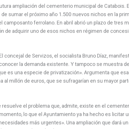
futura ampliación del cementerio municipal de Catabois. E
n de sumar el próximo año 1.500 nuevos nichos en la pri
 el camposanto ferrolano. En abril abrió un plazo de tres
ón de adquirir uno de esos nichos en régimen de concesi
El concejal de Servizos, el socialista Bruno Díaz, manifes
a conocer la demanda existente. Y tampoco se muestra d
ue es una especie de privatización». Argumenta que esa
na al millón de euros, que se sufragarían en su mayor par
 resuelve el problema que, admite, existe en el cementer
l momento, lo que el Ayuntamiento ya ha hecho es licitar 
s necesidades más urgentes». Una ampliación que dará un