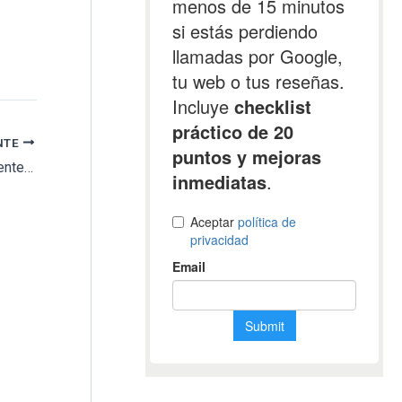
NTE
El Ayuntamiento de Riotinto restaura el cementerio presbiteriano construido por Company Limited en 1879