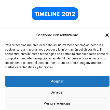
Gestionar consentimiento
Para ofrecer las mejores experiencias, utilizamos tecnologías como las
cookies para almacenar y/o acceder a la información del dispositivo. El
consentimiento de estas tecnologías nos permitirá procesar datos como el
comportamiento de navegación o las identificaciones únicas en este sitio.
No consentir o retirar el consentimiento, puede afectar negativamente a
Todos los derechos © 2026 El Funerario Digital | Funciona
ciertas características y funciones.
gracias a
Tema Astra para WordPress
Aceptar
Denegar
Ver preferencias