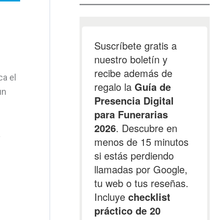
ica el
un
a