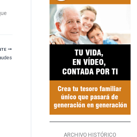
que
NTE
raudes
ARCHIVO HISTÓRICO