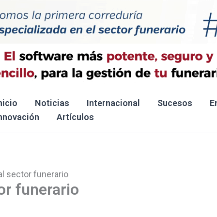
nicio
Noticias
Internacional
Sucesos
E
nnovación
Artículos
al sector funerario
or funerario