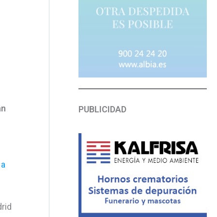
an
PUBLICIDAD
 a
rid