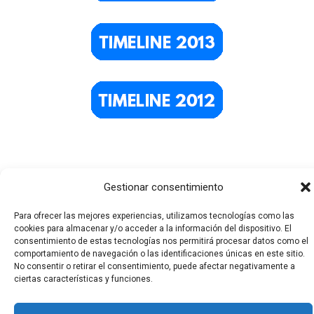
Gestionar consentimiento
Para ofrecer las mejores experiencias, utilizamos tecnologías como las
cookies para almacenar y/o acceder a la información del dispositivo. El
consentimiento de estas tecnologías nos permitirá procesar datos como el
Todos los derechos © 2026 El Funerario Digital | Funciona
comportamiento de navegación o las identificaciones únicas en este sitio.
No consentir o retirar el consentimiento, puede afectar negativamente a
gracias a
Tema Astra para WordPress
ciertas características y funciones.