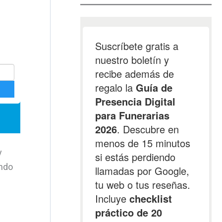
y
endo