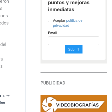
ieron
as
ones
todos
 del
ra
us
PUBLICIDAD
NTE
Modernización en San Vicente del Raspeig: Innovación en el cementerio municipal