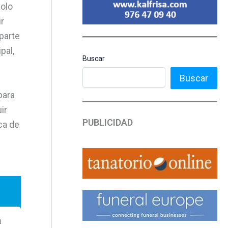
olo
r
parte
pal,
Buscar
Buscar
para
ir
PUBLICIDAD
ca de