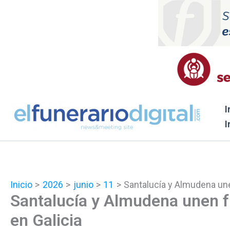
Ir
al
contenido
I
I
Inicio
2026
junio
11
Santalucía y Almudena une
Santalucía y Almudena unen f
en Galicia