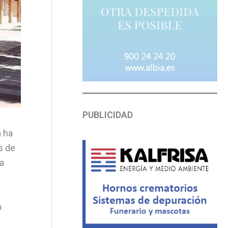
PUBLICIDAD
a ha
s de
ia
o