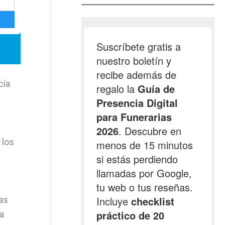
cía
 los
as
a