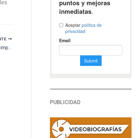
les
NTE
Fraude funerario en Houston: La caída de un impostor
PUBLICIDAD