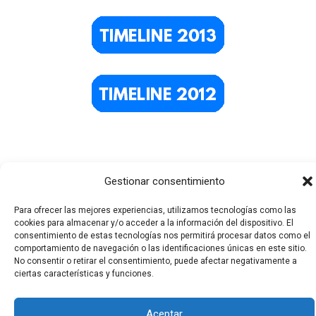
Gestionar consentimiento
Para ofrecer las mejores experiencias, utilizamos tecnologías como las
cookies para almacenar y/o acceder a la información del dispositivo. El
consentimiento de estas tecnologías nos permitirá procesar datos como el
Todos los derechos © 2026 El Funerario Digital | Funciona
comportamiento de navegación o las identificaciones únicas en este sitio.
No consentir o retirar el consentimiento, puede afectar negativamente a
gracias a
Tema Astra para WordPress
ciertas características y funciones.
Aceptar