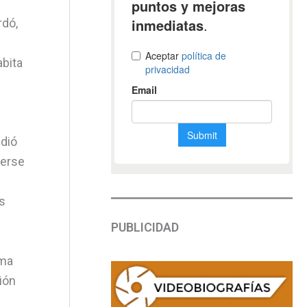
rdó,
abita
l
idió
derse
s
PUBLICIDAD
sma
ión