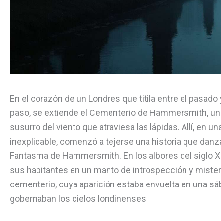
En el corazón de un Londres que titila entre el pasad
paso, se extiende el Cementerio de Hammersmith, un 
susurro del viento que atraviesa las lápidas. Allí, en u
inexplicable, comenzó a tejerse una historia que danz
Fantasma de Hammersmith. En los albores del siglo XI
sus habitantes en un manto de introspección y misteri
cementerio, cuya aparición estaba envuelta en una sáb
gobernaban los cielos londinenses.