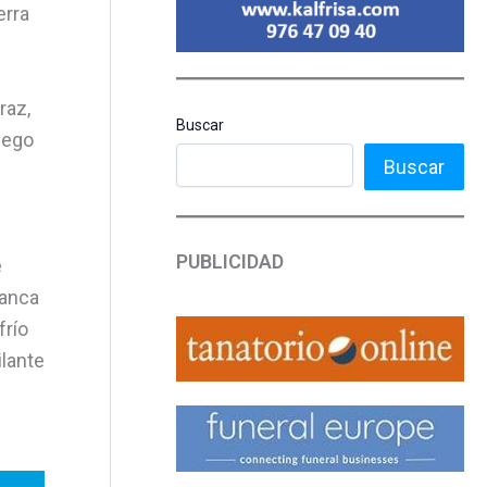
erra
raz,
Buscar
uego
Buscar
PUBLICIDAD
e
lanca
frío
ilante