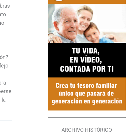
mbras
nto
io
ión?
lejo
bra
berse
 la
ARCHIVO HISTÓRICO