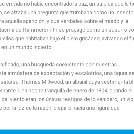
que en vida no había encontrado la paz, un suicida que la ti
ato, se alzaba una pregunta que zumbaba como un insecto
ra aquella aparición, y qué verdades sobre el miedo y la
antasma de Hammersmith se propagó como un susurro vo
ellos que habitaban bajo el cielo grisáceo, avivando el f
 en un mundo incierto.
ignificado, una búsqueda coexistente con nuestras
ta atmósfera de expectación y escalofríos, una figura s
esatarse: Thomas Millwood, un albañil cuya vestimenta b
einante. Una noche tranquila de enero de 1804, cuando el 
del viento eran los únicos testigos de lo venidero, un vig
or la luz de la razón, disparó hacia una figura que