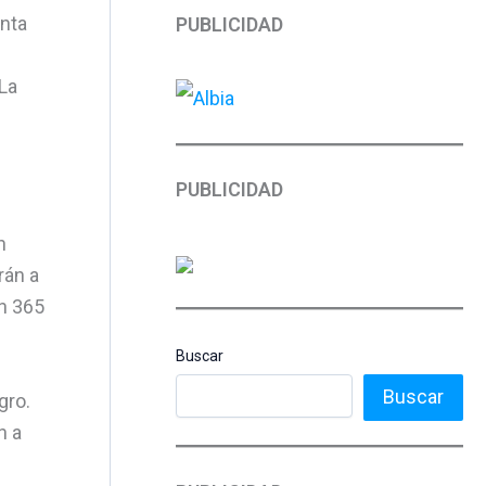
unta
PUBLICIDAD
 La
PUBLICIDAD
n
rán a
on 365
Buscar
Buscar
gro.
n a