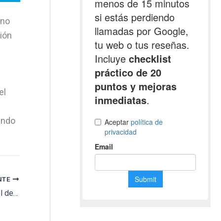
ino
ión
el
endo
NTE
Soria toma medidas para recuperar el control de su cementerio del Espino