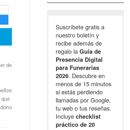
ser de
uellos
n que
andono