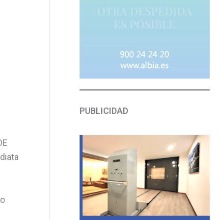
PUBLICIDAD
OE
diata
no