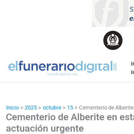
Ir
al
contenido
I
I
Inicio
2025
octubre
15
Cementerio de Alberite 
Cementerio de Alberite en est
actuación urgente