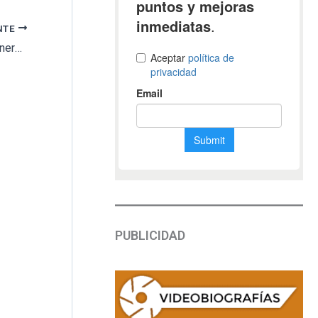
NTE
Funermostra sorprende con innovaciones funerarias y debate sobre inmortalidad digital
PUBLICIDAD