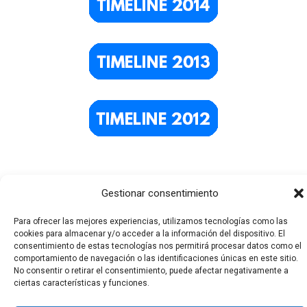
Gestionar consentimiento
Para ofrecer las mejores experiencias, utilizamos tecnologías como las
cookies para almacenar y/o acceder a la información del dispositivo. El
consentimiento de estas tecnologías nos permitirá procesar datos como el
comportamiento de navegación o las identificaciones únicas en este sitio.
Todos los derechos © 2026 El Funerario Digital | Funciona
No consentir o retirar el consentimiento, puede afectar negativamente a
ciertas características y funciones.
gracias a
Tema Astra para WordPress