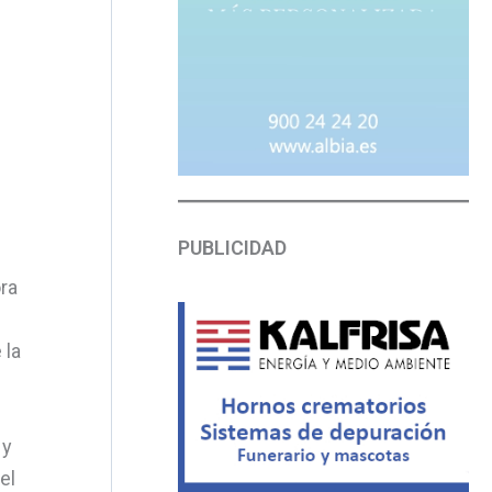
PUBLICIDAD
ra
 la
 y
el