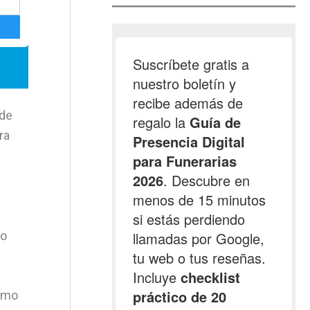
 de
ra
io
como