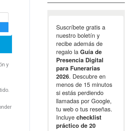
ón y
tido.
onder