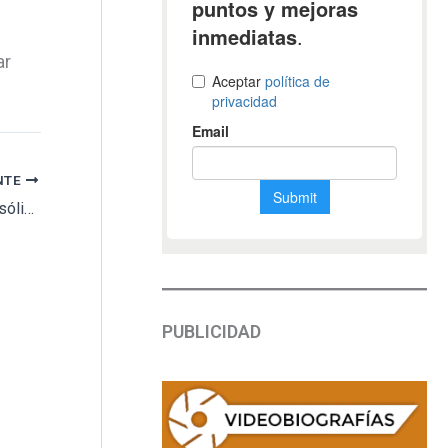
ar
NTE
Un esqueleto combinado entre épocas, el insólito hallazgo en un cementerio romano de Bélgica
PUBLICIDAD