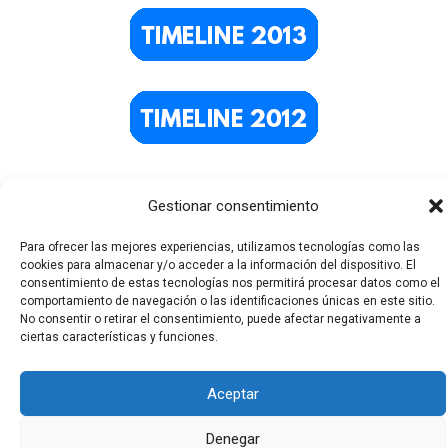
Gestionar consentimiento
Para ofrecer las mejores experiencias, utilizamos tecnologías como las
cookies para almacenar y/o acceder a la información del dispositivo. El
consentimiento de estas tecnologías nos permitirá procesar datos como el
comportamiento de navegación o las identificaciones únicas en este sitio.
No consentir o retirar el consentimiento, puede afectar negativamente a
Todos los derechos © 2026 El Funerario Digital | Funciona
ciertas características y funciones.
gracias a
Tema Astra para WordPress
Aceptar
Denegar