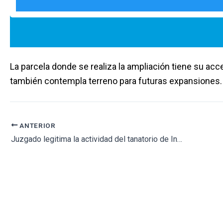
La parcela donde se realiza la ampliación tiene su acc
también contempla terreno para futuras expansiones.
ANTERIOR
Juzgado legitima la actividad del tanatorio de Interfuneraria en un polígono de Alcalá de Guadaíra