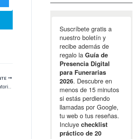
NTE
Mémora inaugura el martes 17 el primer tanatorio de San Sebastián de los Reyes (Madrid)