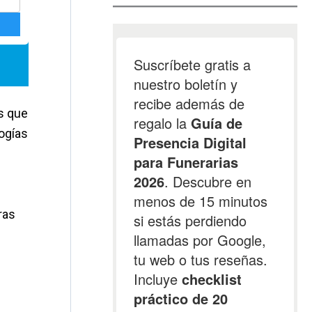
as que
logías
ras