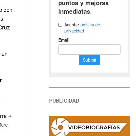
vo con
as
 Cruz
e un
r
PUBLICIDAD
NTE
El cementerio de Nuestro Padre Jesús de Murcia licitará la construcción de otros 272 nichos y 80 columbarios