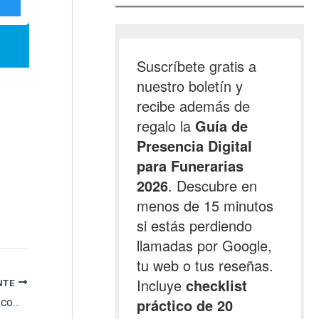
NTE
XIV edición del concurso de Tanatocuentos: combatir la soledad y reflexionar sobre algo que afecta a 4 millones de españoles