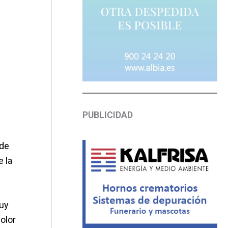
PUBLICIDAD
 de
e la
muy
olor