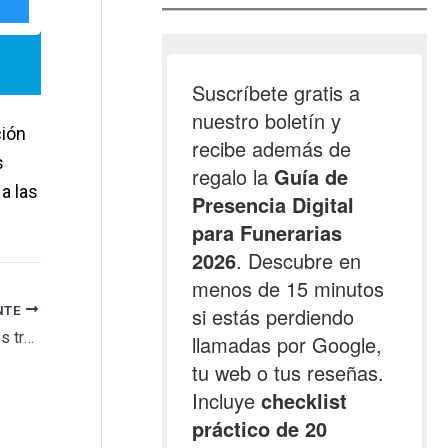
ción
s
a las
NTE
El Ayuntamiento de Calamocha ha iniciado los trabajos previos a la ampliación del cementerio