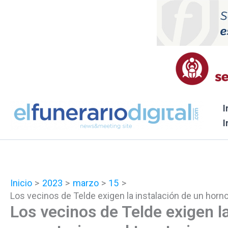
Ir
al
contenido
I
I
Inicio
2023
marzo
15
Los vecinos de Telde exigen la instalación de un horno
Los vecinos de Telde exigen l