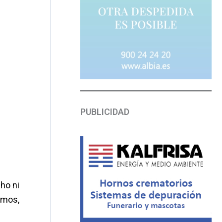
PUBLICIDAD
ho ni
emos,