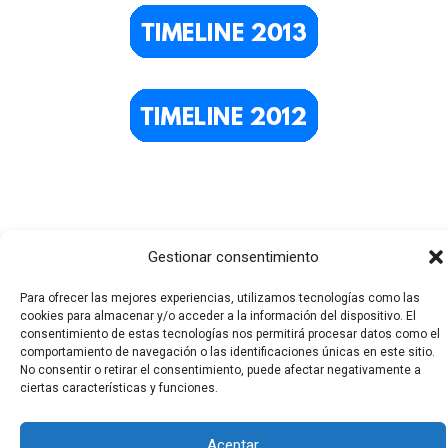
Gestionar consentimiento
Para ofrecer las mejores experiencias, utilizamos tecnologías como las
cookies para almacenar y/o acceder a la información del dispositivo. El
Todos los derechos © 2026 El Funerario Digital | Funciona
consentimiento de estas tecnologías nos permitirá procesar datos como el
comportamiento de navegación o las identificaciones únicas en este sitio.
gracias a
Tema Astra para WordPress
No consentir o retirar el consentimiento, puede afectar negativamente a
ciertas características y funciones.
Aceptar