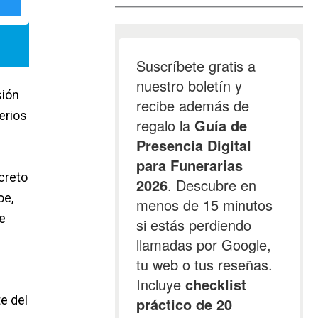
sión
erios
ncreto
oe,
e
e del