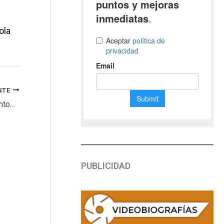
ola
NTE
El Gobierno de Aragón insta a los ayuntamientos a proteger el patrimonio funerario de sus cementerios
PUBLICIDAD